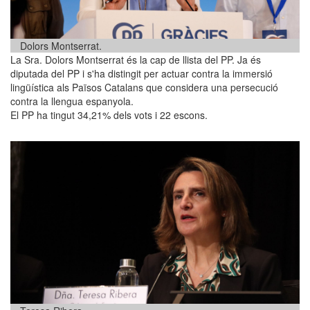
Dolors Montserrat.
La Sra. Dolors Montserrat és la cap de llista del PP. Ja és
diputada del PP i s'ha distingit per actuar contra la immersió
lingüística als Països Catalans que considera una persecució
contra la llengua espanyola.
El PP ha tingut 34,21% dels vots i 22 escons.