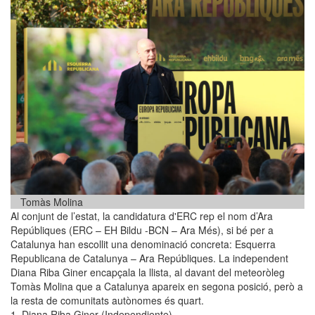
Tomàs Molina
Al conjunt de l’estat, la candidatura d'ERC rep el nom d’Ara
Repúbliques (ERC – EH Bildu -BCN – Ara Més), si bé per a
Catalunya han escollit una denominació concreta: Esquerra
Republicana de Catalunya – Ara Repúbliques. La independent
Diana Riba Giner encapçala la llista, al davant del meteoròleg
Tomàs Molina que a Catalunya apareix en segona posició, però a
la resta de comunitats autònomes és quart.
1. Diana Riba Giner (Independiente).