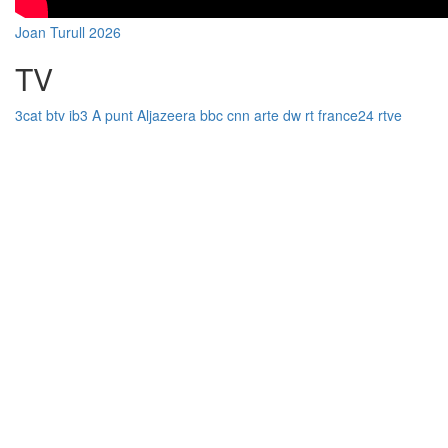
Joan Turull 2026
TV
3cat
btv
ib3
A punt
Aljazeera
bbc
cnn
arte
dw
rt
france24
rtve