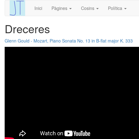
Inici
Pàgines
Cosins
Política
Dreceres
Glenn Gould - Mozart, Piano Sonata No. 13 in B-flat major K. 333