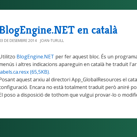
BlogEngine.NET en català
03 DE DESEMBRE 2014
JOAN-TURULL
Utilitzo
BlogEngine.NET
per fer aquest bloc. És un programa 
menús i altres indicacions apareguin en català he traduit l'ar
labels.ca.resx (65,5KB).
Posant aquest arxiu al directori App_GlobalResources el cat
configuració. Encara no està totalment traduit però aniré pos
El poso a disposició de tothom que vulgui provar-lo o modific