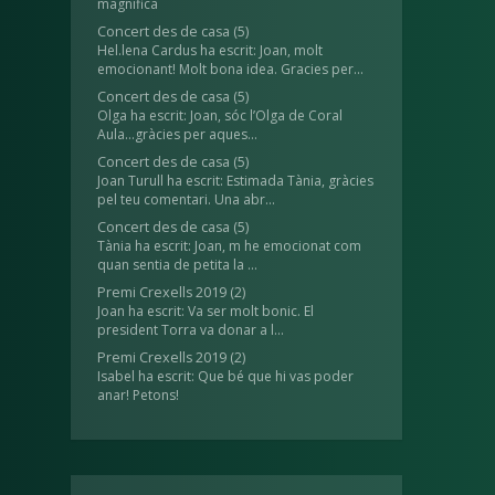
magnífica
Concert des de casa
(5)
Hel.lena Cardus ha escrit: Joan, molt
emocionant! Molt bona idea. Gracies per...
Concert des de casa
(5)
Olga ha escrit: Joan, sóc l’Olga de Coral
Aula...gràcies per aques...
Concert des de casa
(5)
Joan Turull ha escrit: Estimada Tània, gràcies
pel teu comentari. Una abr...
Concert des de casa
(5)
Tània ha escrit: Joan, m he emocionat com
quan sentia de petita la ...
Premi Crexells 2019
(2)
Joan ha escrit: Va ser molt bonic. El
president Torra va donar a l...
Premi Crexells 2019
(2)
Isabel ha escrit: Que bé que hi vas poder
anar! Petons!