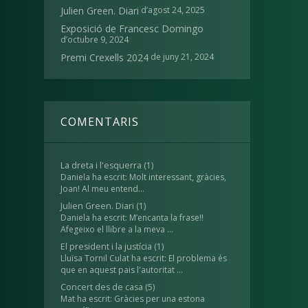
d’agost 24, 2025
Julien Green. Diari
Exposició de Francesc Domingo
d’octubre 9, 2024
de juny 21, 2024
Premi Crexells 2024
COMENTARIS
La dreta i l'esquerra
(1)
Daniela ha escrit: Molt interessant, gràcies,
Joan! Al meu entend...
Julien Green. Diari
(1)
Daniela ha escrit: M’encanta la frase!!
Afegeixo el llibre a la meva ...
El president i la justícia
(1)
Lluïsa Tornil Culat ha escrit: El problema és
que en aquest pais l'autoritat ...
Concert des de casa
(5)
Mat ha escrit: Gràcies per una estona