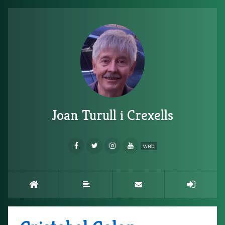
Joan Turull i Crexells
web