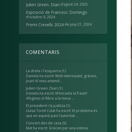
d’agost 24, 2025
Julien Green. Diari
Exposició de Francesc Domingo
d’octubre 9, 2024
de juny 21, 2024
Premi Crexells 2024
COMENTARIS
La dreta i l'esquerra
(1)
Daniela ha escrit: Molt interessant, gràcies,
Joan! Al meu entend...
Julien Green. Diari
(1)
Daniela ha escrit: M’encanta la frase!!
Afegeixo el llibre a la meva ...
El president i la justícia
(1)
Lluïsa Tornil Culat ha escrit: El problema és
que en aquest pais l'autoritat ...
Concert des de casa
(5)
Mat ha escrit: Gràcies per una estona