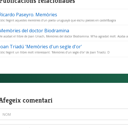
Publicacions relacionades
Ricardo Paseyro. Memòries
Estic llegint aquestes memòries d'un poeta uruguayà que escriu poesies en castell&agra
Memòries del doctor Biodramina
He acabat el llibre de Joan Uriach, Memòries del doctor Biodramina. M'ha agradat molt. Acaba 
Joan Triadú 'Memòries d'un segle d'or'
Estic llegint un llibre molt interessant: 'Memòries d'un segle d'or' de Joan Triadú. D
Afegeix comentari