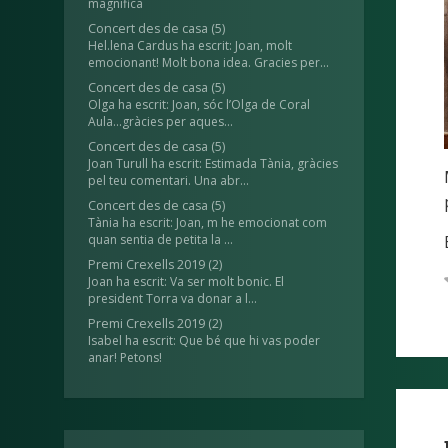
magnífica
Concert des de casa
(5)
Hel.lena Cardus ha escrit: Joan, molt
emocionant! Molt bona idea. Gracies per...
Concert des de casa
(5)
Olga ha escrit: Joan, sóc l’Olga de Coral
Aula...gràcies per aques...
Concert des de casa
(5)
Joan Turull ha escrit: Estimada Tània, gràcies
pel teu comentari. Una abr...
Concert des de casa
(5)
Tània ha escrit: Joan, m he emocionat com
quan sentia de petita la ...
Premi Crexells 2019
(2)
Joan ha escrit: Va ser molt bonic. El
president Torra va donar a l...
Premi Crexells 2019
(2)
Isabel ha escrit: Que bé que hi vas poder
anar! Petons!