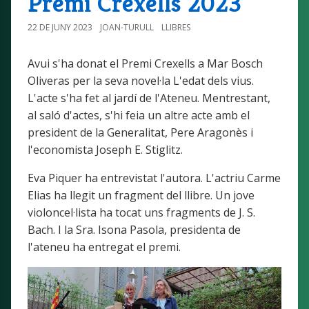
Premi Crexells 2023
22 DE JUNY 2023
JOAN-TURULL
LLIBRES
Avui s'ha donat el Premi Crexells a Mar Bosch
Oliveras per la seva novel·la L'edat dels vius.
L'acte s'ha fet al jardí de l'Ateneu. Mentrestant,
al saló d'actes, s'hi feia un altre acte amb el
president de la Generalitat, Pere Aragonès i
l'economista Joseph E. Stiglitz.
Eva Piquer ha entrevistat l'autora. L'actriu Carme
Elias ha llegit un fragment del llibre. Un jove
violoncel·lista ha tocat uns fragments de J. S.
Bach. I la Sra. Isona Pasola, presidenta de
l'ateneu ha entregat el premi.