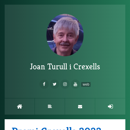
Joan Turull i Crexells
web