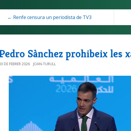
← Renfe censura un periodista de TV3
Pedro Sànchez prohibeix les x
03 DE FEBRER 2026
JOAN-TURULL