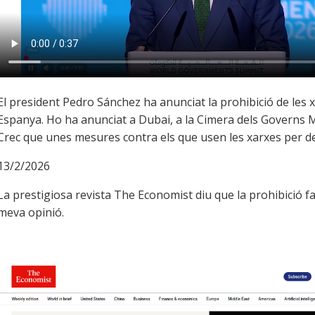
El president Pedro Sánchez ha anunciat la prohibició de les 
Espanya. Ho ha anunciat a Dubai, a la Cimera dels Governs 
Crec que unes mesures contra els que usen les xarxes per d
13/2/2026
La prestigiosa revista The Economist diu que la prohibició f
meva opinió.