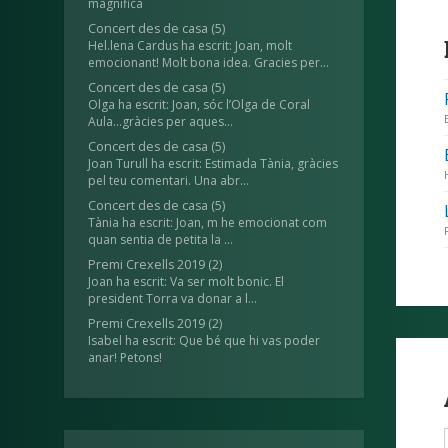
magnífica
Concert des de casa
(5)
Hel.lena Cardus ha escrit: Joan, molt
emocionant! Molt bona idea. Gracies per...
Concert des de casa
(5)
Olga ha escrit: Joan, sóc l’Olga de Coral
Aula...gràcies per aques...
Concert des de casa
(5)
Joan Turull ha escrit: Estimada Tània, gràcies
pel teu comentari. Una abr...
Concert des de casa
(5)
Tània ha escrit: Joan, m he emocionat com
quan sentia de petita la ...
Premi Crexells 2019
(2)
Joan ha escrit: Va ser molt bonic. El
president Torra va donar a l...
Premi Crexells 2019
(2)
Isabel ha escrit: Que bé que hi vas poder
anar! Petons!