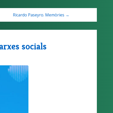
Ricardo Paseyro. Memòries →
arxes socials