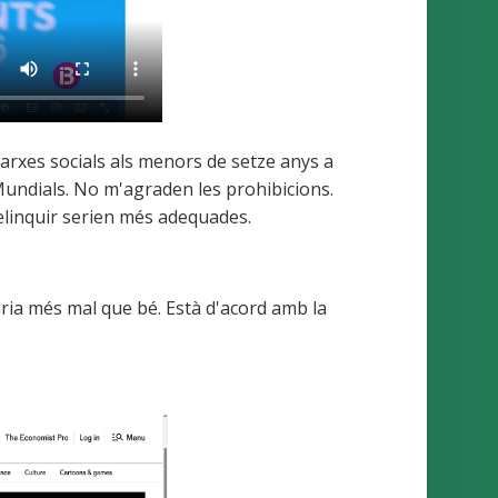
xarxes socials als menors de setze anys a
Mundials. No m'agraden les prohibicions.
elinquir serien més adequades.
aria més mal que bé. Està d'acord amb la