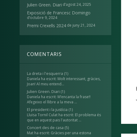
d’agost 24, 2025
Julien Green. Diari
Exposició de Francesc Domingo
d’octubre 9, 2024
de juny 21, 2024
Premi Crexells 2024
COMENTARIS
La dreta i l'esquerra
(1)
Daniela ha escrit: Molt interessant, gràcies,
Joan! Al meu entend...
Julien Green. Diari
(1)
Daniela ha escrit: M’encanta la frase!!
Afegeixo el llibre a la meva ...
El president i la justícia
(1)
Lluïsa Tornil Culat ha escrit: El problema és
que en aquest pais l'autoritat ...
Concert des de casa
(5)
Mat ha escrit: Gràcies per una estona