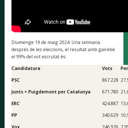
Diumenge 19 de maig 2024. Una setmana
després de les eleccions, el resultat amb gairebé
el 99% del vot escrutat és:
Candidatura
Vots
Pe
PSC
867.228
27
Junts + Puigdemont per Catalunya
671.780
21
ERC
424.887
13
PP
340.629
10
Vox
246.976
7,