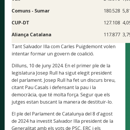
Comuns - Sumar
180.528
5,
CUP-DT
127.108
4,
Aliança Catalana
117.877
3,
Tant Salvador Illa com Carles Puigdemont volen
intentar formar un govern de coalició.
Dilluns, 10 de juny 2024. En el primer ple de la
legislatura Josep Rull ha sigut elegit president
del parlament. Josep Rull ha fet un discurs breu,
citant Pau Casals i defensant la pau i la
democràcia, que té molta força. Segur que els
jutges estan buscant la manera de destituir-lo.
El ple del Parlament de Catalunya del 8 d'agost
de 2024 ha investit Salvador Illa president de la
Generalitat amb els vots de PSC, ERC i els