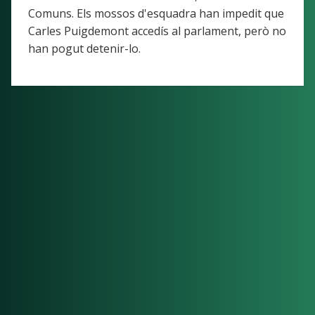
Comuns. Els mossos d'esquadra han impedit que
Carles Puigdemont accedís al parlament, però no
han pogut detenir-lo.