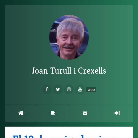
Joan Turull i Crexells
web