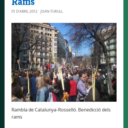
Rams
01 D’ABRIL 2012
JOAN-TURULL
Rambla de Catalunya-Rosselló. Benedicció dels
rams