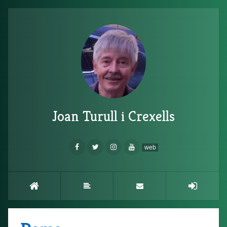
Joan Turull i Crexells
web