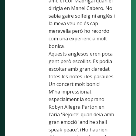
amb el Cor Madrigal quan el
dirigia en Manel Cabero. No
sabia gaire solfeig ni anglès i
la meva veu no és cap
meravella però ho recordo
com una experiència molt
bonica.
Aquests anglesos eren poca
gent però escollits. Es podia
escoltar amb gran claredat
totes les notes i les paraules.
Un concert molt bonic!
M'ha impressionat
especialment la soprano
Robyn Allegra Parton en
l'ària 'Rejoice' quan deia amb
gran emoció 'and he shall
speak peace'. (Ho haurien