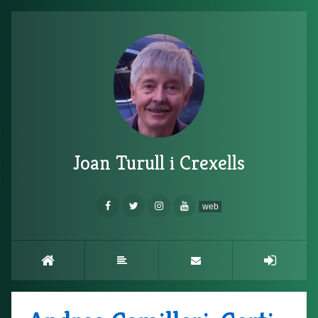
Joan Turull i Crexells
web