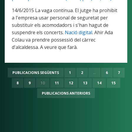
14/6/2015 La vaga continua. El jutge ha prohibit
a l'empresa usar personal de seguretat per
substituir els acomodadors i s'han hagut de
suspendre els concerts.
Nació digital
. Ahir Ada
Colau va prendre possessió del càrrec
d'alcaldessa. A veure que farà.
PUBLICACIONS SEGÜENTS
1
2
...
6
7
8
9
10
11
12
13
14
15
PUBLICACIONS ANTERIORS