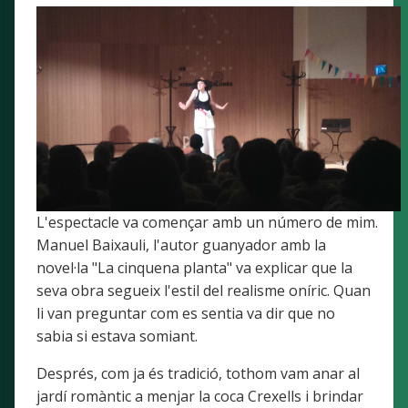
L'espectacle va començar amb un número de mim.
Manuel Baixauli, l'autor guanyador amb la
novel·la "La cinquena planta" va explicar que la
seva obra segueix l'estil del realisme oníric. Quan
li van preguntar com es sentia va dir que no
sabia si estava somiant.
Després, com ja és tradició, tothom vam anar al
jardí romàntic a menjar la coca Crexells i brindar