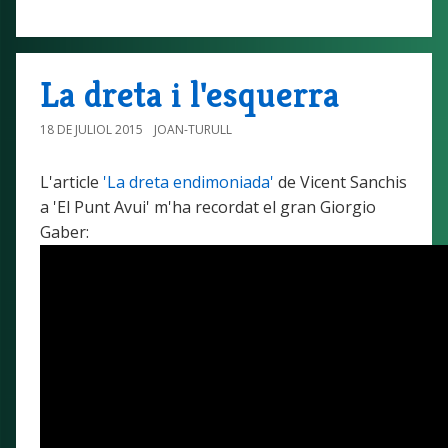
La dreta i l'esquerra
18 DE JULIOL 2015
JOAN-TURULL
L'article
'La dreta endimoniada'
de Vicent Sanchis
a 'El Punt Avui' m'ha recordat el gran Giorgio
Gaber: