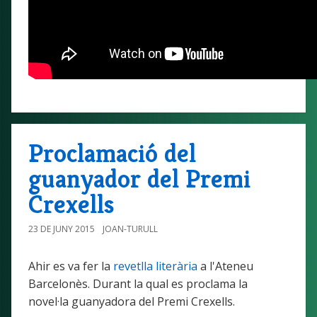
Proclamació del
guanyador del Premi
Crexells
23 DE JUNY 2015
JOAN-TURULL
Ahir es va fer la
revetlla literària
a l'Ateneu
Barcelonès. Durant la qual es proclama la
novel·la guanyadora del Premi Crexells.