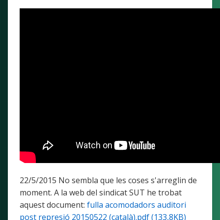
22/5/2015 No sembla que les coses s'arreglin de
moment. A la web del sindicat SUT he trobat
aquest document:
fulla acomodadors auditori
post represió 20150522 (català).pdf (133,8KB)