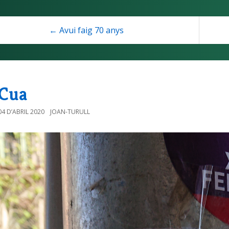
← Avui faig 70 anys
Cua
04 D’ABRIL 2020
JOAN-TURULL