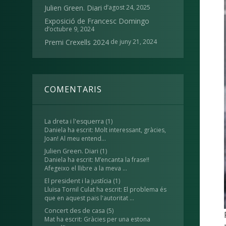
d’agost 24, 2025
Julien Green. Diari
Exposició de Francesc Domingo
d’octubre 9, 2024
de juny 21, 2024
Premi Crexells 2024
COMENTARIS
La dreta i l'esquerra
(1)
Daniela ha escrit: Molt interessant, gràcies,
Joan! Al meu entend...
Julien Green. Diari
(1)
Daniela ha escrit: M’encanta la frase!!
Afegeixo el llibre a la meva ...
El president i la justícia
(1)
Lluïsa Tornil Culat ha escrit: El problema és
que en aquest pais l'autoritat ...
Concert des de casa
(5)
Mat ha escrit: Gràcies per una estona