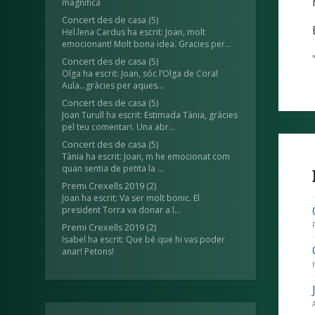
magnífica
Concert des de casa
(5)
Hel.lena Cardus ha escrit: Joan, molt
emocionant! Molt bona idea. Gracies per...
Concert des de casa
(5)
Olga ha escrit: Joan, sóc l’Olga de Coral
Aula...gràcies per aques...
Concert des de casa
(5)
Joan Turull ha escrit: Estimada Tània, gràcies
pel teu comentari. Una abr...
Concert des de casa
(5)
Tània ha escrit: Joan, m he emocionat com
quan sentia de petita la ...
Premi Crexells 2019
(2)
Joan ha escrit: Va ser molt bonic. El
president Torra va donar a l...
Premi Crexells 2019
(2)
Isabel ha escrit: Que bé que hi vas poder
anar! Petons!