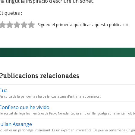
ha tingut la inspiració d'escriure un sonet.
Etiquetes :
Sigueu el primer a qualificar aquesta publicació
Publicacions relacionades
Cua
Per culpa de la pandèmia s'ha de fer cua abans d'entrar al supermercat.
Confieso que he vivido
He acabat de llegir les memòries de Pablo Neruda. Escriu amb un llenguatge sur americà molt b
Julian Assange
Aquest és un personatge interessant. És un expert en informàtica. De jove va pertanyer a un gr