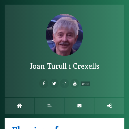
Joan Turull i Crexells
web